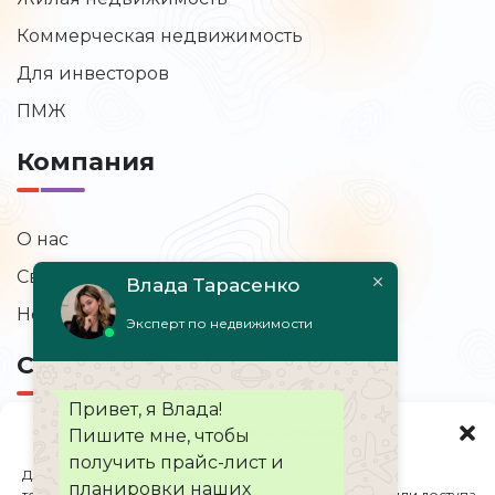
Коммерческая недвижимость
Для инвесторов
ПМЖ
Компания
О нас
Свяжитесь с нами
Влада Тарасенко
Новости и обновления
Эксперт по недвижимости
Свяжитесь с нами
Привет, я Влада!
Управление согласием
Пишите мне, чтобы
+357 25 000 000
получить прайс-лист и
Для обеспечения наилучшего опыта мы используем
sales@5queens.com
планировки наших
технологии, такие как файлы cookie, для хранения и/или доступа