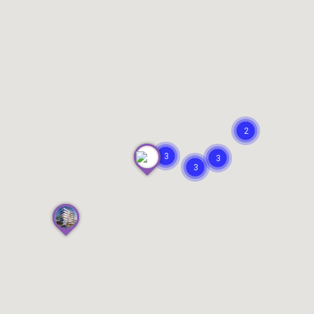
2
3
3
3